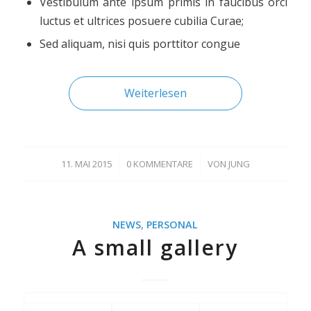
Vestibulum ante ipsum primis in faucibus orci
luctus et ultrices posuere cubilia Curae;
Sed aliquam, nisi quis porttitor congue
Weiterlesen
11. MAI 2015
/
0 KOMMENTARE
/
VON
JUNG
NEWS
,
PERSONAL
A small gallery